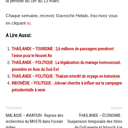
la période du 1er au 13 mars.
Chaque semaine, recevez Gavroche Hebdo. Inscrivez vous
en cliquant
ici
.
A Lire Aussi:
THAÏLANDE – TOURISME : 2,6 millions de passagers prendront
l’avion pour le Nouvel An
THAÏLANDE – POLITIQUE : La légalisation du mariage homosexuel,
pionnière en Asie du Sud-Est
THAÏLANDE – POLITIQUE : Thaksin interdit de voyage en Indonésie
INDONÉSIE – POLITIQUE : Jokowi cherche à influer sur la campagne
présidentielle à venir
Précédent
Suivant
MALAISIE – AVIATION : Reprise des
THAÏLANDE – ÉCONOMIE :
recherches du MH370 dans l’océan
Suspension temporaire des titres
indien
de Gulf energy et Intouch à la