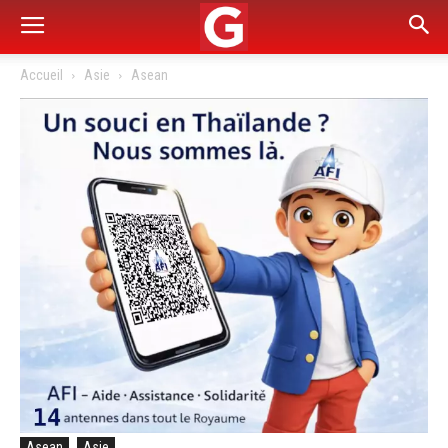
Accueil
Asie
Asean
Asean
Asie