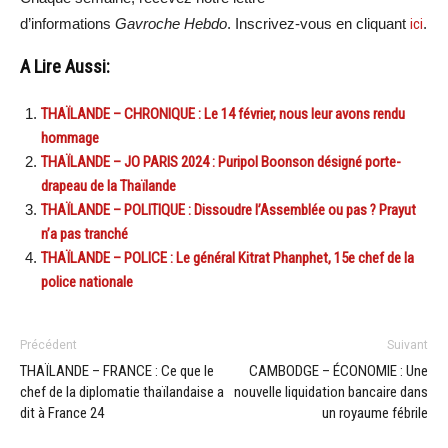
d’informations
Gavroche Hebdo
. Inscrivez-vous en cliquant
ici
.
A Lire Aussi:
THAÏLANDE – CHRONIQUE : Le 14 février, nous leur avons rendu
hommage
THAÏLANDE – JO PARIS 2024 : Puripol Boonson désigné porte-
drapeau de la Thaïlande
THAÏLANDE – POLITIQUE : Dissoudre l’Assemblée ou pas ? Prayut
n’a pas tranché
THAÏLANDE – POLICE : Le général Kitrat Phanphet, 15e chef de la
police nationale
Précédent
Suivant
THAÏLANDE – FRANCE : Ce que le
CAMBODGE – ÉCONOMIE : Une
chef de la diplomatie thaïlandaise a
nouvelle liquidation bancaire dans
dit à France 24
un royaume fébrile