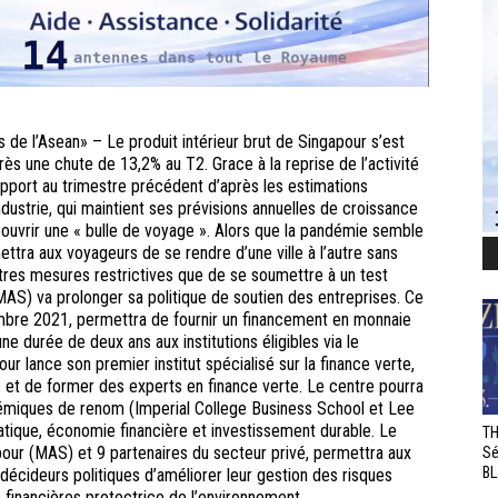
 de l’Asean» – Le produit intérieur brut de Singapour s’est
ès une chute de 13,2% au T2. Grace à la reprise de l’activité
pport au trimestre précédent d’après les estimations
dustrie, qui maintient ses prévisions annuelles de croissance
ouvrir une « bulle de voyage ». Alors que la pandémie semble
ttra aux voyageurs de se rendre d’une ville à l’autre sans
utres mesures restrictives que de se soumettre à un test
AS) va prolonger sa politique de soutien des entreprises. Ce
mbre 2021, permettra de fournir un financement en monnaie
ne durée de deux ans aux institutions éligibles via le
r lance son premier institut spécialisé sur la finance verte,
 et de former des experts en finance verte. Le centre pourra
démiques de renom (Imperial College Business School et Lee
tique, économie financière et investissement durable. Le
TH
pour (MAS) et 9 partenaires du secteur privé, permettra aux
Sé
BL
x décideurs politiques d’améliorer leur gestion des risques
financières protectrice de l’environnement.