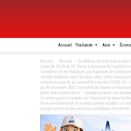
Accueil
Thaïlande
Asie
Écon
Accueil
Accueil
Un tableau de bord réalisé avec 
chute de 13,2% au T2. Grace à la reprise de l’activité 
Commerce et de l’Industrie, qui maintient ses prévisio
semble maitrisée dans les deux villes, cette mesure pe
restrictives que de se soumettre à un test COVID-19. –
au 30 décembre 2021, permettra de fournir un financeme
prêts relais temporaires. – Singapour lance son premier
Le centre pourra compter sur l’expertise de deux inst
économie financière et investissement durable. Le centr
groupes privés et aux décideurs politiques d’améliorer