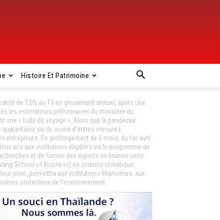
pe
Histoire Et Patrimoine
ntracté de 7,0% au T3 en glissement annuel, après une
rès les estimations préliminaires du ministère du
ir une « bulle de voyage ». Alors que la pandémie
de quarantaine ou de suivre d’autres mesures
es entreprises. Ce prolongement de 6 mois, du 1er avril
eux ans aux institutions éligibles via le programme de
 recherches et de former des experts en finance verte.
hiang School of Business) en science climatique,
ur privé, permettra aux institutions financières, aux
ncières protectrice de l’environnement.