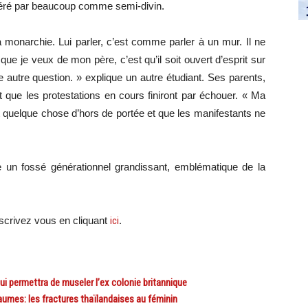
idéré par beaucoup comme semi-divin.
monarchie. Lui parler, c’est comme parler à un mur. Il ne
 que je veux de mon père, c’est qu’il soit ouvert d’esprit sur
 autre question. » explique un autre étudiant. Ses parents,
ue les protestations en cours finiront par échouer. « Ma
 quelque chose d’hors de portée et que les manifestants ne
te un fossé générationnel grandissant, emblématique de la
scri
vez vous en cliquant
ici
.
i permettra de museler l’ex colonie britannique
es: les fractures thaïlandaises au féminin