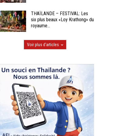
THAÏLANDE – FESTIVAL: Les
six plus beaux «Loy Krathong» du
royaume...
Voir plus d'articles