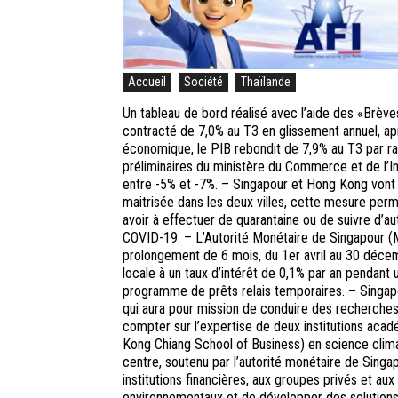
Accueil
Société
Thaïlande
Un tableau de bord réalisé avec l’aide des «Brèves
contracté de 7,0% au T3 en glissement annuel, apr
économique, le PIB rebondit de 7,9% au T3 par ra
préliminaires du ministère du Commerce et de l’In
entre -5% et -7%. – Singapour et Hong Kong vont 
maitrisée dans les deux villes, cette mesure perme
avoir à effectuer de quarantaine ou de suivre d’a
COVID-19. – L’Autorité Monétaire de Singapour (M
prolongement de 6 mois, du 1er avril au 30 déce
locale à un taux d’intérêt de 0,1% par an pendant u
programme de prêts relais temporaires. – Singapou
qui aura pour mission de conduire des recherches
compter sur l’expertise de deux institutions aca
Kong Chiang School of Business) en science clima
centre, soutenu par l’autorité monétaire de Singa
institutions financières, aux groupes privés et au
environnementaux et de développer des solutions 