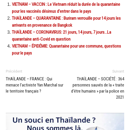
VIETNAM – VACCIN : Le Vietnam réduit la durée de la quarantaine
pour les vaccinés désireux d’entrer dans le pays
THAÏLANDE – QUARANTAINE : Buriram verrouille pour 14 jours les
arrivants en provenance de Bangkok
THAÏLANDE – CORONAVIRUS: 21 jours, 14 jours, 7 jours…La
quarantaine anti-Covid en question
VIETNAM – ÉPIDÉMIE: Quarantaine pour une commune, questions
pour le pays
Précédent
Suivant
THAÏLANDE – FRANCE : Qui
THAÏLANDE – SOCIÉTÉ : 364
menace l’activiste Yan Marchal sur
personnes sauvés de la « traite
le territoire français ?
d’être humains » par la police en
2021