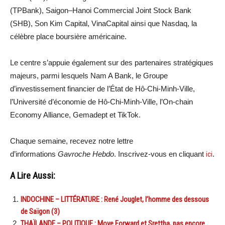
(TPBank), Saigon–Hanoi Commercial Joint Stock Bank
(SHB), Son Kim Capital, VinaCapital ainsi que Nasdaq, la
célèbre place boursière américaine.
Le centre s’appuie également sur des partenaires stratégiques
majeurs, parmi lesquels Nam A Bank, le Groupe
d’investissement financier de l’État de Hô-Chi-Minh-Ville,
l’Université d’économie de Hô-Chi-Minh-Ville, l’On-chain
Economy Alliance, Gemadept et TikTok.
Chaque semaine, recevez notre lettre
d’informations
Gavroche Hebdo
. Inscrivez-vous en cliquant
ici
.
A Lire Aussi:
INDOCHINE – LITTÉRATURE : René Jouglet, l’homme des dessous
de Saïgon (3)
THAÏLANDE – POLITIQUE : Move Forward et Srettha, pas encore