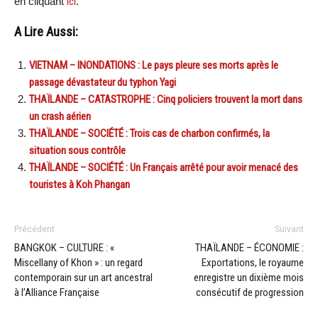
en cliquant
ici
.
A Lire Aussi:
VIETNAM – INONDATIONS : Le pays pleure ses morts après le
passage dévastateur du typhon Yagi
THAÏLANDE – CATASTROPHE : Cinq policiers trouvent la mort dans
un crash aérien
THAÏLANDE – SOCIÉTÉ : Trois cas de charbon confirmés, la
situation sous contrôle
THAÏLANDE – SOCIÉTÉ : Un Français arrêté pour avoir menacé des
touristes à Koh Phangan
Précédent
Suivant
BANGKOK – CULTURE : «
THAÏLANDE – ÉCONOMIE :
Miscellany of Khon » : un regard
Exportations, le royaume
contemporain sur un art ancestral
enregistre un dixième mois
à l’Alliance Française
consécutif de progression