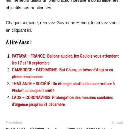
les meilleurs délais un plan d’action destiné à concrétiser les
objectifs susmentionnés.
Chaque semaine, recevez Gavroche Hebdo. Inscrivez vous
en cliquant
ici
.
A Lire Aussi:
PATTAYA – FRANCE : Ballons au pied, les Gaulois vous attendent
les 17 et 18 septembre
CAMBODGE – PATRIMOINE : Bat Chum, un trésor d’Angkor en
pleine renaissance
THAÏLANDE – SOCIÉTÉ : Un étranger abattu dans une voiture à
Phuket, un suspect arrêté
LAOS – CORONAVIRUS: Prolongation des mesures sanitaires
d’urgence jusqu’au 31 décembre
Précédent
Suivant