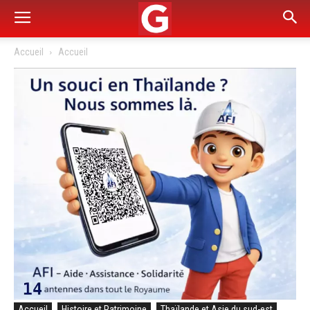
Accueil
Accueil
Accueil
Histoire et Patrimoine
Thaïlande et Asie du sud-est