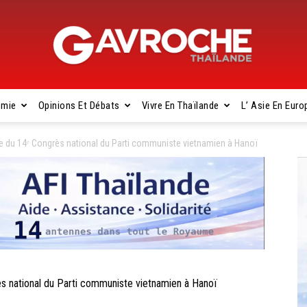
omie
Opinions Et Débats
Vivre En Thaïlande
L’ Asie En Euro
Gavroche
e du 14ᵉ Congrès national du Parti communiste vietnamien à Hanoï
Thaïlande
 national du Parti communiste vietnamien à Hanoï