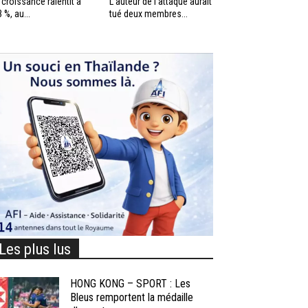
 croissance ralentit à
L’auteur de l’attaque aurait
3 %, au...
tué deux membres...
Les plus lus
HONG KONG – SPORT : Les
Bleus remportent la médaille