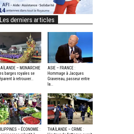
Les derniers articles
HAÏLANDE – MONARCHIE
ASIE – FRANCE :
Les barges royales se
Hommage à Jacques
éparent à retrouver...
Gravereau, passeur entre
la...
ILIPPINES – ÉCONOMIE :
THAÏLANDE – CRIME :