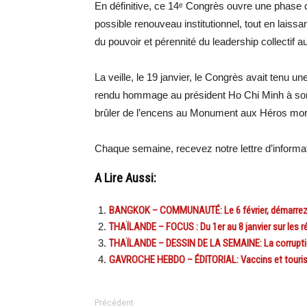
En définitive, ce 14ᵉ Congrès ouvre une phase c
possible renouveau institutionnel, tout en laissan
du pouvoir et pérennité du leadership collectif a
La veille, le 19 janvier, le Congrès avait tenu 
rendu hommage au président Ho Chi Minh à son
brûler de l’encens au Monument aux Héros morts
Chaque semaine, recevez notre lettre d’inform
A Lire Aussi:
BANGKOK – COMMUNAUTÉ: Le 6 février, démarrez 2
THAÏLANDE – FOCUS : Du 1er au 8 janvier sur les r
THAÏLANDE – DESSIN DE LA SEMAINE: La corruption
GAVROCHE HEBDO – ÉDITORIAL: Vaccins et touriste
Précédent