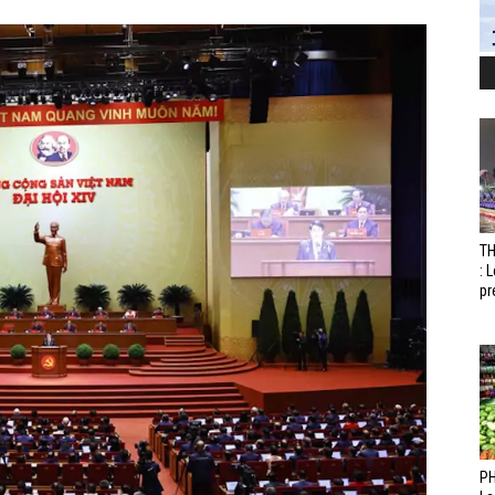
T
: 
pr
PH