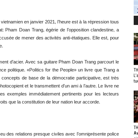
ietnamien en janvier 2021, l’heure est à la répression tous
at: Pham Doan Trang, égérie de l’opposition clandestine, a
ccusée de mener des activités anti-étatiques. Elle est, pour
e.
nt d’acier. Avec sa guitare Pham Doan Trang parcourt le
e politique. «Politics for the People» un livre que Trang a
TH
L’
s concepts de base de la démocratie participative, est très
tu
hotocopient et le transmettent d’un ami à l’autre. Le livre ne
des exemples immédiatement pertinents pour les lecteurs
its que la constitution de leur nation leur accorde.
TH
Av
eu des relations presque civiles avec l’omniprésente police