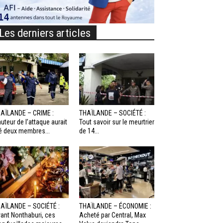
Les derniers articles
AÏLANDE – CRIME :
THAÏLANDE – SOCIÉTÉ :
auteur de l’attaque aurait
Tout savoir sur le meurtrier
é deux membres...
de 14...
AÏLANDE – SOCIÉTÉ :
THAÏLANDE – ÉCONOMIE :
ant Nonthaburi, ces
Acheté par Central, Max