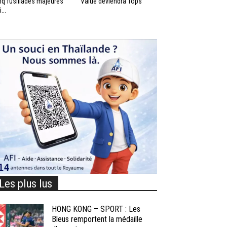
nq fusillades majeures
Value deviendra Tops
...
Les plus lus
HONG KONG – SPORT : Les
Bleus remportent la médaille