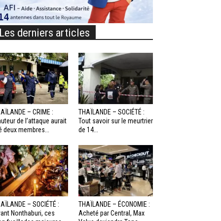
Les derniers articles
AÏLANDE – CRIME :
THAÏLANDE – SOCIÉTÉ :
auteur de l’attaque aurait
Tout savoir sur le meurtrier
é deux membres...
de 14...
AÏLANDE – SOCIÉTÉ :
THAÏLANDE – ÉCONOMIE :
ant Nonthaburi, ces
Acheté par Central, Max