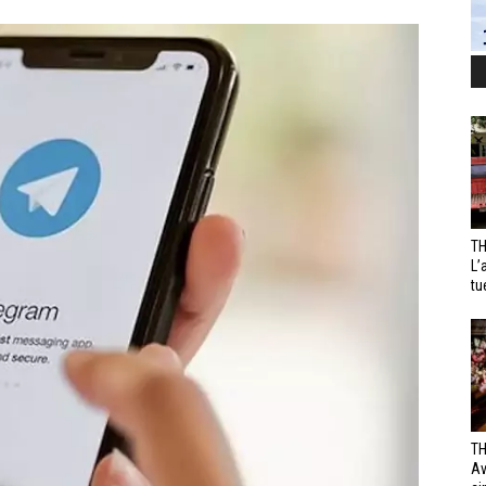
TH
L’
tu
TH
Av