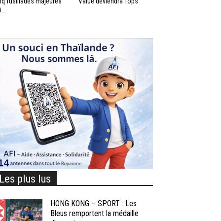
nq fusillades majeures
Value deviendra Tops
...
Les plus lus
HONG KONG – SPORT : Les
Bleus remportent la médaille