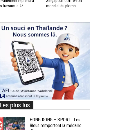
 Parlement reprendra
Singapour, coffre-fort
s travaux le 25...
mondial du plomb
Les plus lus
HONG KONG – SPORT : Les
Bleus remportent la médaille