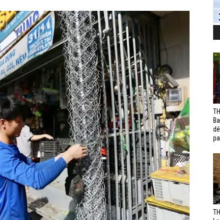
TH
Ba
dé
pa
TH