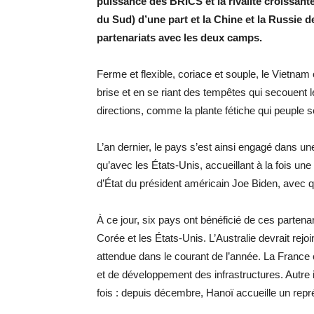
puissance des BRICS et la rivalité croissant
du Sud) d’une part et la Chine et la Russie de 
partenariats avec les deux camps.
Ferme et flexible, coriace et souple, le Vietn
brise et en se riant des tempêtes qui secouent 
directions, comme la plante fétiche qui peuple s
L’an dernier, le pays s’est ainsi engagé dans u
qu’avec les États-Unis, accueillant à la fois une 
d’État du président américain Joe Biden, avec qui
À ce jour, six pays ont bénéficié de ces partenar
Corée et les États-Unis. L’Australie devrait rej
attendue dans le courant de l’année. La France c
et de développement des infrastructures. Autre in
fois : depuis décembre, Hanoï accueille un repr