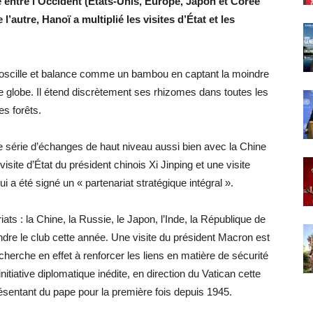
e entre l’Occident (Etats-Unis, Europe, Japon et Corée
l’autre, Hanoï a multiplié les visites d’État et les
am oscille et balance comme un bambou en captant la moindre
le globe. Il étend discrètement ses rhizomes dans toutes les
es forêts.
ne série d’échanges de haut niveau aussi bien avec la Chine
visite d’État du président chinois Xi Jinping et une visite
 a été signé un « partenariat stratégique intégral ».
iats : la Chine, la Russie, le Japon, l’Inde, la République de
oindre le club cette année. Une visite du président Macron est
herche en effet à renforcer les liens en matière de sécurité
itiative diplomatique inédite, en direction du Vatican cette
ésentant du pape pour la première fois depuis 1945.