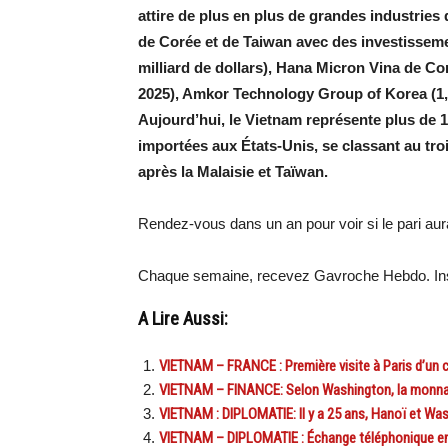
attire de plus en plus de grandes industrie
de Corée et de Taiwan avec des investissemen
milliard de dollars), Hana Micron Vina de Coré
2025), Amkor Technology Group of Korea (1,6
Aujourd’hui, le Vietnam représente plus de 1
importées aux États-Unis, se classant au tr
après la Malaisie et Taïwan.
Rendez-vous dans un an pour voir si le pari aura
Chaque semaine, recevez Gavroche Hebdo. Ins
A Lire Aussi:
VIETNAM – FRANCE : Première visite à Paris d’un c
VIETNAM – FINANCE: Selon Washington, la monna
VIETNAM : DIPLOMATIE: Il y a 25 ans, Hanoï et Was
VIETNAM – DIPLOMATIE : Échange téléphonique ent