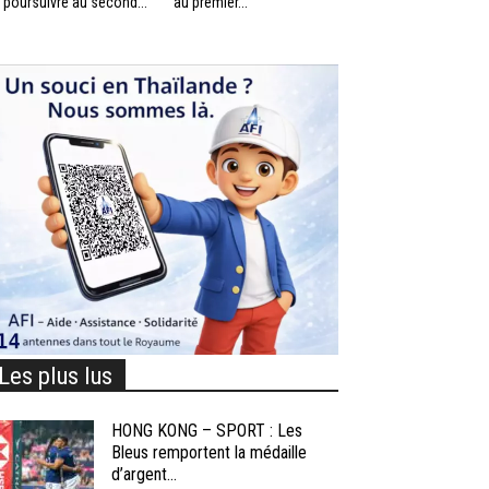
 poursuivre au second...
au premier...
Les plus lus
HONG KONG – SPORT : Les
Bleus remportent la médaille
d’argent...