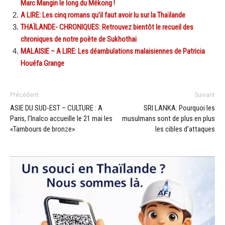
Marc Mangin le long du Mékong !
A LIRE: Les cinq romans qu’il faut avoir lu sur la Thaïlande
THAÏLANDE- CHRONIQUES: Retrouvez bientôt le recueil des
chroniques de notre poète de Sukhothai
MALAISIE – A LIRE: Les déambulations malaisiennes de Patricia
Houéfa Grange
Précédent
Suivant
ASIE DU SUD-EST – CULTURE : A
SRI LANKA: Pourquoi les
Paris, l’Inalco accueille le 21 mai les
musulmans sont de plus en plus
«Tambours de bronze»
les cibles d’attaques