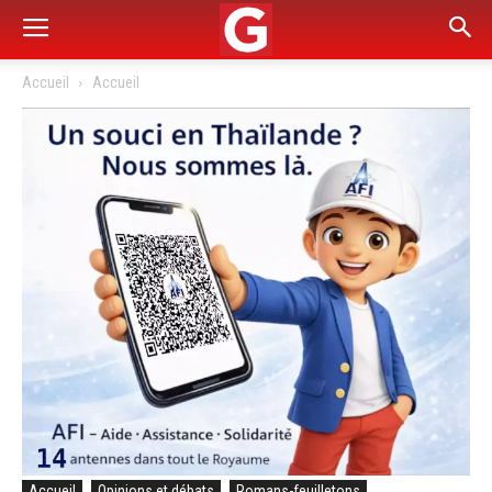
Accueil
Accueil
Accueil
Opinions et débats
Romans-feuilletons