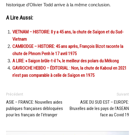
historique d’Olivier Todd arrive à la même conclusion.
A Lire Aussi:
VIETNAM – HISTOIRE: Il y a 45 ans, la chute de Saïgon et du Sud-
Vietnam
CAMBODGE – HISTOIRE: 45 ans après, François Bizot raconte la
chute de Phnom Penh le 17 avril 1975
A LIRE: « Saigon brûle-t-il ?», le meilleur des polars du Mékong
GAVROCHE HEBDO – ÉDITORIAL : Non, la chute de Kaboul en 2021
n’est pas comparable à celle de Saïgon en 1975
Précédent
Suivant
ASIE – FRANCE: Nouvelles aides
ASIE DU SUD EST – EUROPE:
publiques françaises débloquées
Bruxelles aide les pays de l’ASEAN
pour les français de l’étranger
face au Covid 19