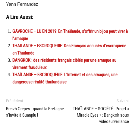
Yann Fernandez
A Lire Aussi:
GAVROCHE – LU EN 2019: En Thaïlande, s’offrir un bijou peut virer à
l’arnaque
THAILANDE – ESCROQUERIE: Des Français accusés d’escroquerie
en Thaïlande
BANGKOK : des résidents français ciblés par une arnaque au
virement frauduleux
THAÏLANDE – ESCROQUERIE: L’Internet et ses arnaques, une
dangereuse réalité thaïlandaise
Précédent
Suivant
Breizh Crepes : quand la Bretagne
THAÏLANDE – SOCIÉTÉ : Projet «
s’invite à Suanplu !
Miracle Eyes » : Bangkok sous
vidéosurveillance