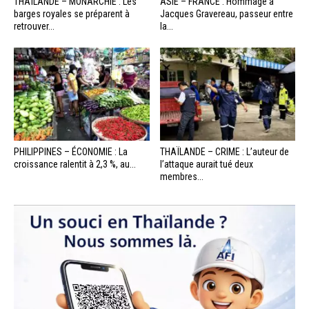
THAÏLANDE – MONARCHIE : Les
ASIE – FRANCE : Hommage à
barges royales se préparent à
Jacques Gravereau, passeur entre
retrouver...
la...
PHILIPPINES – ÉCONOMIE : La
THAÏLANDE – CRIME : L’auteur de
croissance ralentit à 2,3 %, au...
l’attaque aurait tué deux
membres...