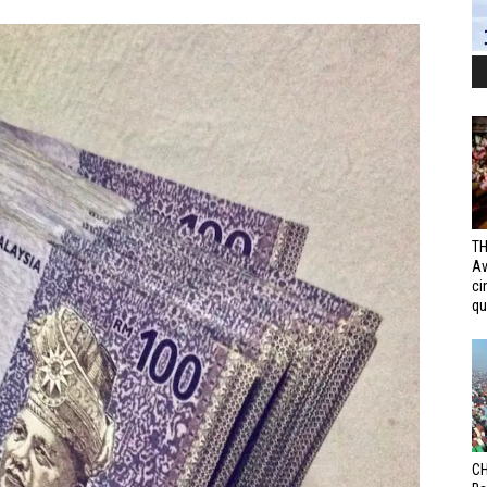
TH
Av
ci
qui
CH