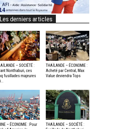
Les derniers articles
AÏLANDE – SOCIÉTÉ :
THAÏLANDE – ÉCONOMIE :
ant Nonthaburi, ces
Acheté par Central, Max
nq fusillades majeures
Value deviendra Tops
...
INE – ÉCONOMIE : Pour
THAÏLANDE – SOCIÉTÉ :