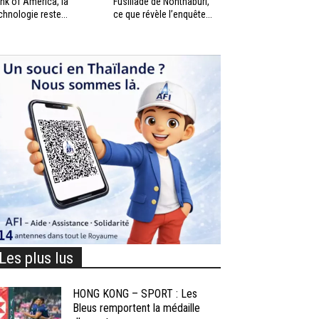
nk of America, la
Fusillade de Nonthaburi,
chnologie reste...
ce que révèle l’enquête...
Les plus lus
HONG KONG – SPORT : Les
Bleus remportent la médaille