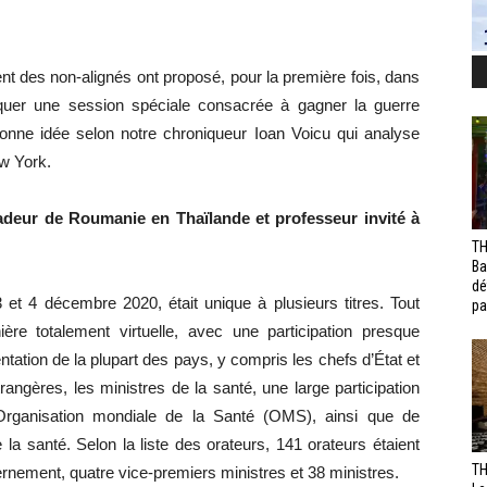
des non-alignés ont proposé, pour la première fois, dans
voquer une session spéciale consacrée à gagner la guerre
bonne idée selon notre chroniqueur Ioan Voicu qui analyse
w York.
deur de Roumanie en Thaïlande et professeur invité à
TH
Ba
dé
 et 4 décembre 2020, était unique à plusieurs titres. Tout
pa
ère totalement virtuelle, avec une participation presque
ntation de la plupart des pays, y compris les chefs d’État et
angères, les ministres de la santé, une large participation
Organisation mondiale de la Santé (OMS), ainsi que de
a santé. Selon la liste des orateurs, 141 orateurs étaient
TH
ernement, quatre vice-premiers ministres et 38 ministres.