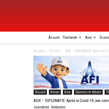
Accueil
Thaïlande
Asie
Écon
Accueil
Accueil
ASIE – DIPLOMATIE: Après la Covi
Accueil
Asean
Asie
Opinions et débats
Tr
ASIE – DIPLOMATIE: Après la Covid-19, une convent
Journaliste : Redaction