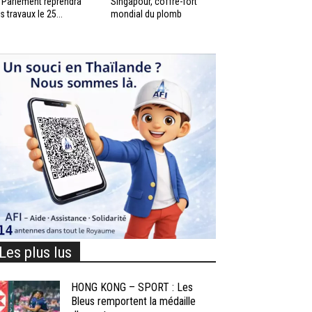
 Parlement reprendra
Singapour, coffre-fort
s travaux le 25...
mondial du plomb
Les plus lus
HONG KONG – SPORT : Les
Bleus remportent la médaille