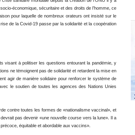
 crise sanitaire mondiale depuis la création de l’ONU il y a
 socio-économique, sécuritaire et des droits de l’homme, ce
a raison pour laquelle de nombreux orateurs ont insisté sur le
crise de la Covid-19 passe par la solidarité et la coopération
s visant à politiser les questions entourant la pandémie, y
ctions ne témoignent pas de solidarité et retardent la mise en
nt agir de manière solidaire pour renforcer le système de
avec le soutien de toutes les agences des Nations Unies
de contre toutes les formes de «nationalisme vaccinal», et
evrait pas devenir «une nouvelle course vers la lune». Il a
s précoce, équitable et abordable aux vaccins».