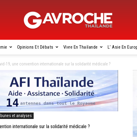
omie
Opinions Et Débats
Vivre En Thaïlande
L’ Asie En Euro
Gavroche
d-19, une convention internationale sur la solidarité médicale ?
Thaïlande
ibunes et analyses
ion internationale sur la solidarité médicale ?