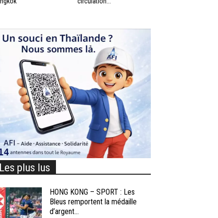
ngkok
circulation...
Les plus lus
HONG KONG – SPORT : Les
Bleus remportent la médaille
d’argent...