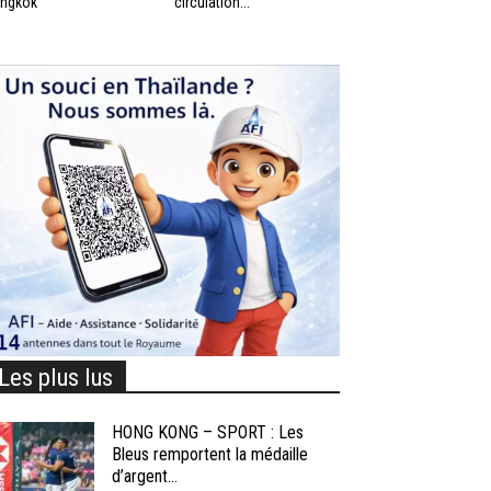
ngkok
circulation...
Les plus lus
HONG KONG – SPORT : Les
Bleus remportent la médaille
d’argent...