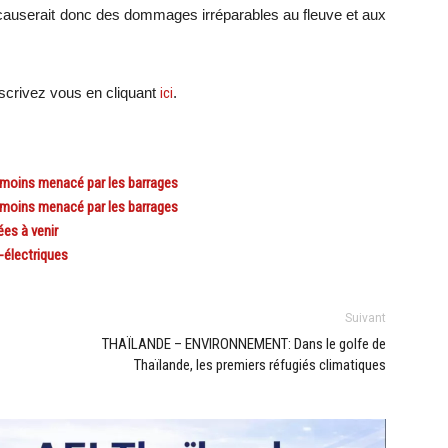
e causerait donc des dommages irréparables au fleuve et aux
scri
vez vous en cliquant
ici
.
oins menacé par les barrages
oins menacé par les barrages
es à venir
-électriques
Suivant
THAÏLANDE – ENVIRONNEMENT: Dans le golfe de
Thaïlande, les premiers réfugiés climatiques