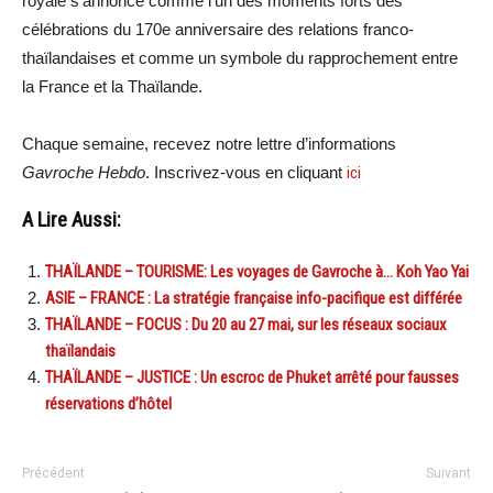
royale s’annonce comme l’un des moments forts des
célébrations du 170e anniversaire des relations franco-
thaïlandaises et comme un symbole du rapprochement entre
la France et la Thaïlande.
Chaque semaine, recevez notre lettre d’informations
Gavroche Hebdo
. Inscrivez-vous en cliquant
ici
A Lire Aussi:
THAÏLANDE – TOURISME: Les voyages de Gavroche à… Koh Yao Yai
ASIE – FRANCE : La stratégie française info-pacifique est différée
THAÏLANDE – FOCUS : Du 20 au 27 mai, sur les réseaux sociaux
thaïlandais
THAÏLANDE – JUSTICE : Un escroc de Phuket arrêté pour fausses
réservations d’hôtel
Précédent
Suivant