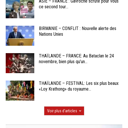
ASIE – FRANCE : Gavroche scrute pour vous
ce second tour...
BIRMANIE – CONFLIT : Nouvelle alerte des
Nations Unies
THAÏLANDE – FRANCE: Au Bataclan le 24
novembre, bien plus qu’un...
THAÏLANDE – FESTIVAL: Les six plus beaux
«Loy Krathong» du royaume...
Voir plus d'articles