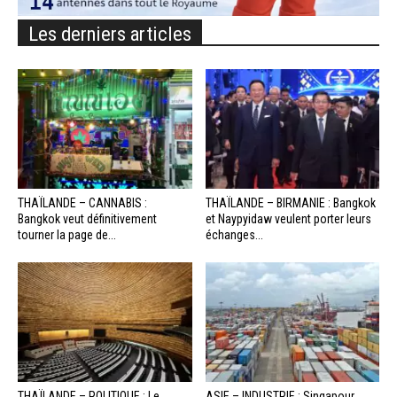
Les derniers articles
THAÏLANDE – CANNABIS :
THAÏLANDE – BIRMANIE : Bangkok
Bangkok veut définitivement
et Naypyidaw veulent porter leurs
tourner la page de...
échanges...
THAÏLANDE – POLITIQUE : Le
ASIE – INDUSTRIE : Singapour,