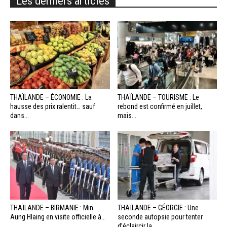
Les derniers articles
THAÏLANDE – ÉCONOMIE : La
THAÏLANDE – TOURISME : Le
hausse des prix ralentit… sauf
rebond est confirmé en juillet,
dans...
mais...
THAÏLANDE – BIRMANIE : Min
THAÏLANDE – GÉORGIE : Une
Aung Hlaing en visite officielle à...
seconde autopsie pour tenter
d’éclaircir la...