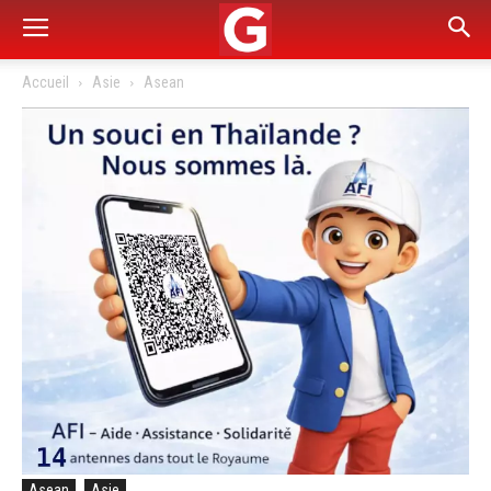
Accueil
Asie
Asean
Asean
Asie