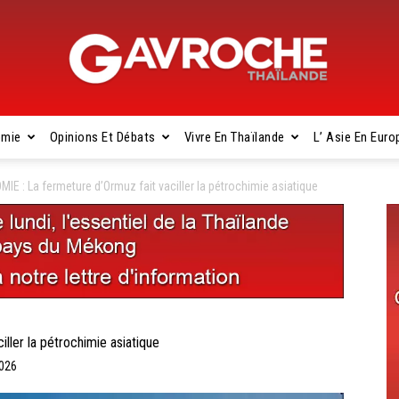
omie
Opinions Et Débats
Vivre En Thaïlande
L’ Asie En Euro
Gavroche
IE : La fermeture d’Ormuz fait vaciller la pétrochimie asiatique
Thaïlande
ller la pétrochimie asiatique
2026