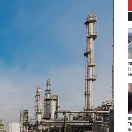
IN
Le
se
BI
Th
la.