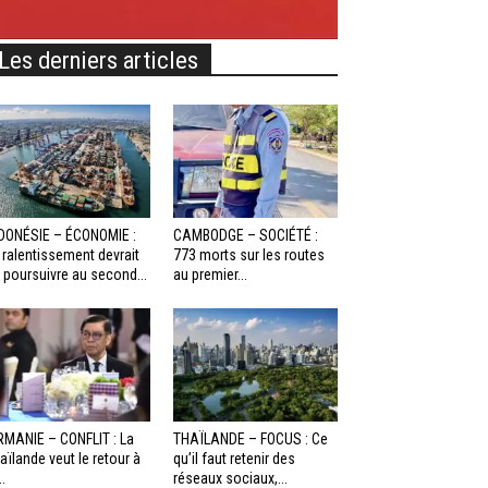
Les derniers articles
DONÉSIE – ÉCONOMIE :
CAMBODGE – SOCIÉTÉ :
 ralentissement devrait
773 morts sur les routes
 poursuivre au second...
au premier...
RMANIE – CONFLIT : La
THAÏLANDE – FOCUS : Ce
aïlande veut le retour à
qu’il faut retenir des
..
réseaux sociaux,...