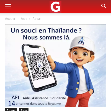
Accueil
Asie
Asean
Asean
Asie