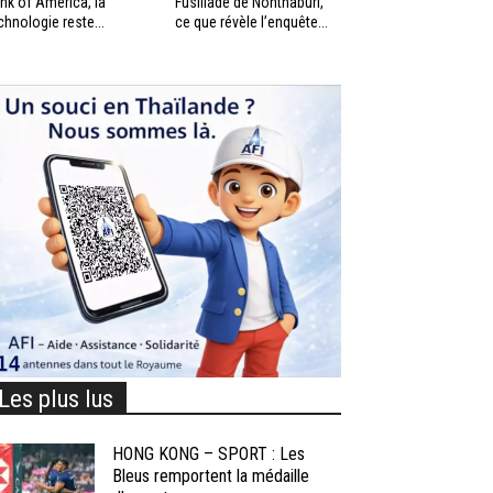
nk of America, la
Fusillade de Nonthaburi,
chnologie reste...
ce que révèle l’enquête...
Les plus lus
HONG KONG – SPORT : Les
Bleus remportent la médaille