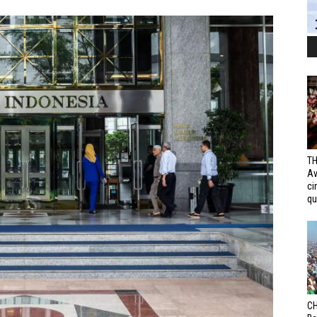
TH
Av
ci
qui
CH