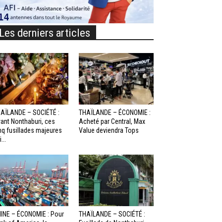
Les derniers articles
AÏLANDE – SOCIÉTÉ :
THAÏLANDE – ÉCONOMIE :
ant Nonthaburi, ces
Acheté par Central, Max
nq fusillades majeures
Value deviendra Tops
...
INE – ÉCONOMIE : Pour
THAÏLANDE – SOCIÉTÉ :