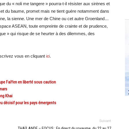
que du « noli me tangere » pourra-t-il résister aux sirènes et
et du baume, promet mais ne tient guère notamment dans
Chine, la sienne. Une mer de Chine ou cet autre Groenland…
espace ASEAN, toute empreinte de crainte et de prudence,
que » qui risque de se heurter à des dilemmes, des
crivez vous en cliquant
ici
.
pe FaiYen en liberté sous caution
mars
ong Khai
eu décisif pour les pays émergents
Suivant
THAÏLANDE – FOCUS : En direct du royaume, du 22 au 27