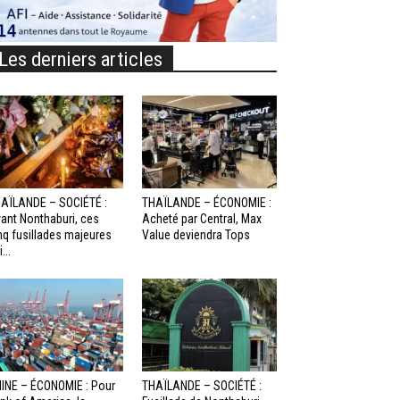
Les derniers articles
AÏLANDE – SOCIÉTÉ :
THAÏLANDE – ÉCONOMIE :
ant Nonthaburi, ces
Acheté par Central, Max
nq fusillades majeures
Value deviendra Tops
...
INE – ÉCONOMIE : Pour
THAÏLANDE – SOCIÉTÉ :