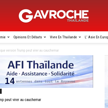
omie
Opinions Et Débats
Vivre En Thaïlande
L’ Asie En Euro
Gavroche
ique version Trump peut virer au cauchemar
Thaïlande
s
mp peut virer au cauchemar