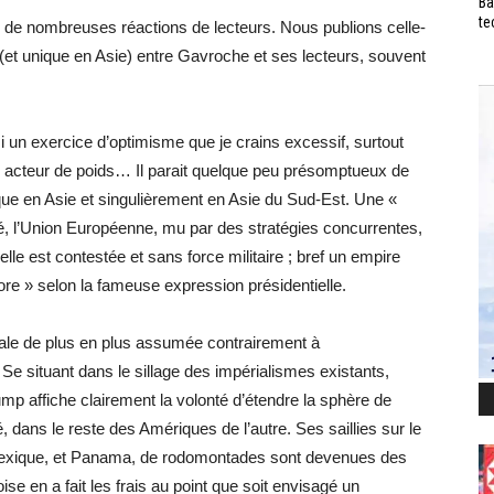
Ba
te
 de nombreuses réactions de lecteurs. Nous publions celle-
e (et unique en Asie) entre Gavroche et ses lecteurs, souvent
 un exercice d’optimisme que je crains excessif, surtout
n acteur de poids… Il parait quelque peu présomptueux de
ue en Asie et singulièrement en Asie du Sud-Est. Une «
é, l’Union Européenne, mu par des stratégies concurrentes,
lle est contestée et sans force militaire ; bref un empire
ore » selon la fameuse expression présidentielle.
iale de plus en plus assumée contrairement à
té. Se situant dans le sillage des impérialismes existants,
rump affiche clairement la volonté d’étendre la sphère de
é, dans le reste des Amériques de l’autre. Ses saillies sur le
 Mexique, et Panama, de rodomontades sont devenues des
e en a fait les frais au point que soit envisagé un