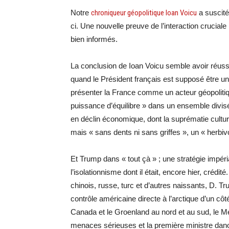
Notre
chroniqueur géopolitique Ioan Voicu
a suscité
ci. Une nouvelle preuve de l’interaction crucial
bien informés.
La conclusion de Ioan Voicu semble avoir réussi
quand le Président français est supposé être u
présenter la France comme un acteur géopolitiq
puissance d’équilibre » dans un ensemble divis
en déclin économique, dont la suprématie culture
mais « sans dents ni sans griffes », un « herbiv
Et Trump dans « tout çà » ; une stratégie impér
l’isolationnisme dont il était, encore hier, crédi
chinois, russe, turc et d’autres naissants, D. T
contrôle américaine directe à l’arctique d’un côt
Canada et le Groenland au nord et au sud, le
menaces sérieuses et la première ministre danois