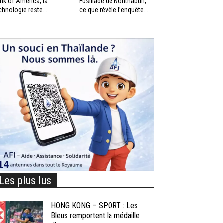
nk of America, la
Fusillade de Nonthaburi,
chnologie reste...
ce que révèle l’enquête...
Les plus lus
HONG KONG – SPORT : Les
Bleus remportent la médaille