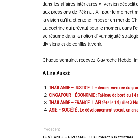
dans les affaires intérieures », version géopoliti
aux pressions de Pékin… Xi, pour le moment m
la vision qu’il a et entend imposer en mer de 
La doctrine qui prévaut pour le moment dans l’
se résume dans la notion d’ »ambiguïté stratégi
divisions et de conflits à venir.
Chaque semaine, recevez Gavroche Hebdo. Ins
A Lire Aussi:
THAÏLANDE – JUSTICE : Le dernier membre du grou
SINGAPOUR – ÉCONOMIE : Tableau de bord au 14 
THAÏLANDE – FRANCE : L’AFI fête le 14 juillet à N
ASIE – SOCIÉTÉ : Le développement social, un enj
Précédent
THAÏLANDE – BIRMANIE : Quel impact à la frontière