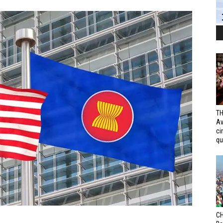
TH
Av
ci
qui
CH