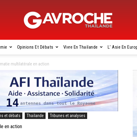
omie
Opinions Et Débats
Vivre En Thaïlande
L’ Asie En Euro
Gavroche
matie multilatérale en action
Thaïlande
ns et débats
Thaïlande
Tribunes et analyses
le en action