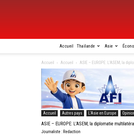
Accueil
Thaïlande
Asie
Écon
Accueil
Accueil
ASIE – EUROPE: L’ASEM, la diplo
Accueil
Autres pays
L'Asie en Europe
Opinio
ASIE – EUROPE: L’ASEM, la diplomatie multilatéra
Journaliste : Redaction