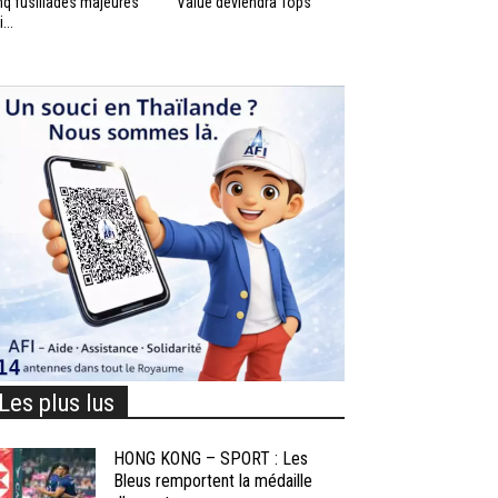
nq fusillades majeures
Value deviendra Tops
...
Les plus lus
HONG KONG – SPORT : Les
Bleus remportent la médaille