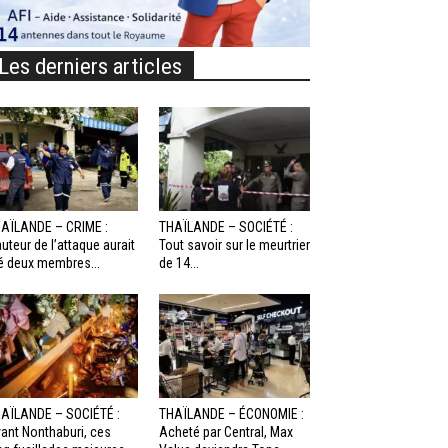
Les derniers articles
AÏLANDE – CRIME :
THAÏLANDE – SOCIÉTÉ :
auteur de l’attaque aurait
Tout savoir sur le meurtrier
é deux membres...
de 14...
AÏLANDE – SOCIÉTÉ :
THAÏLANDE – ÉCONOMIE :
ant Nonthaburi, ces
Acheté par Central, Max