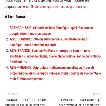
Nous vous remercions de bien vouloir vous inscrire en
cliquant
sur le lien (Inscription gratuite mais obligatoire) ici
.
A Lire Aussi:
FRANCE – ASIE : Sécurité en Indo-Pacifique : quel rôle pour la
coopération franco-japonaise
ASIE – EUROPE : L’Union européenne a une stratégie Indo-
pacifique…mais personne n’y croit
ASIE- FRANCE : Science-Po Paris interroge : « Sous-marins
australiens : après la claque, quelle place pour la France dans l’Indo-
Pacifique ? »
ASIE – FRANCE : Approches multidimensionnelles du (nouvel)
ordre régional dans la région indo-pacifique : points de vue de l’Asie
et de l’Union européenne
Précédent
Suivant
BIRMANIE – SOCIÉTÉ : La junte
CAMBODGE – THAÏLANDE : Qui
birmane cesse de délivrer des
peut revendiquer la paternité du