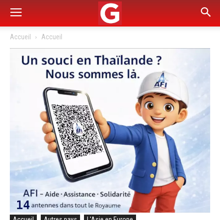
Accueil
Accueil
Accueil
Autres pays
L'Asie en Europe