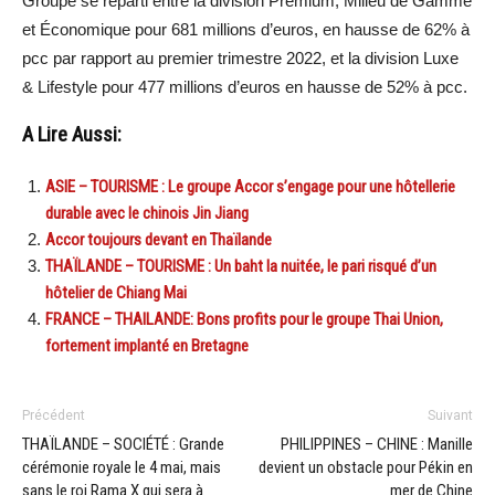
Groupe se réparti entre la division Premium, Milieu de Gamme
et Économique pour 681 millions d’euros, en hausse de 62% à
pcc par rapport au premier trimestre 2022, et la division Luxe
& Lifestyle pour 477 millions d’euros en hausse de 52% à pcc.
A Lire Aussi:
ASIE – TOURISME : Le groupe Accor s’engage pour une hôtellerie
durable avec le chinois Jin Jiang
Accor toujours devant en Thaïlande
THAÏLANDE – TOURISME : Un baht la nuitée, le pari risqué d’un
hôtelier de Chiang Mai
FRANCE – THAILANDE: Bons profits pour le groupe Thai Union,
fortement implanté en Bretagne
Précédent
Suivant
THAÏLANDE – SOCIÉTÉ : Grande
PHILIPPINES – CHINE : Manille
cérémonie royale le 4 mai, mais
devient un obstacle pour Pékin en
sans le roi Rama X qui sera à
mer de Chine