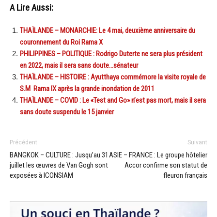
A Lire Aussi:
THAÏLANDE – MONARCHIE: Le 4 mai, deuxième anniversaire du
couronnement du Roi Rama X
PHILIPPINES – POLITIQUE : Rodrigo Duterte ne sera plus président
en 2022, mais il sera sans doute…sénateur
THAÏLANDE – HISTOIRE : Ayutthaya commémore la visite royale de
S.M Rama IX après la grande inondation de 2011
THAÏLANDE – COVID : Le «Test and Go» n’est pas mort, mais il sera
sans doute suspendu le 15 janvier
Précédent
Suivant
BANGKOK – CULTURE : Jusqu’au 31
ASIE – FRANCE : Le groupe hôtelier
juillet les œuvres de Van Gogh sont
Accor confirme son statut de
exposées à ICONSIAM
fleuron français