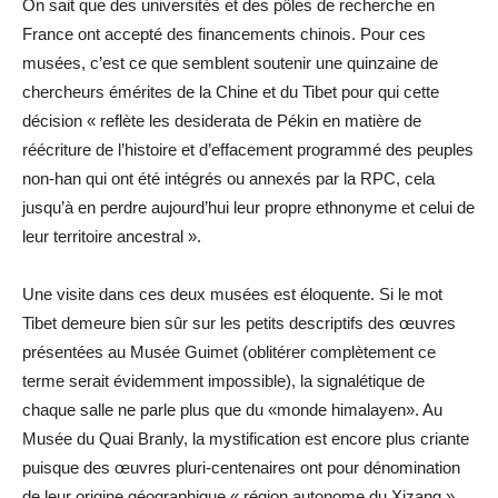
On sait que des universités et des pôles de recherche en
France ont accepté des financements chinois. Pour ces
musées, c’est ce que semblent soutenir une quinzaine de
chercheurs émérites de la Chine et du Tibet pour qui cette
décision « reflète les desiderata de Pékin en matière de
réécriture de l’histoire et d’effacement programmé des peuples
non-han qui ont été intégrés ou annexés par la RPC, cela
jusqu’à en perdre aujourd’hui leur propre ethnonyme et celui de
leur territoire ancestral ».
Une visite dans ces deux musées est éloquente. Si le mot
Tibet demeure bien sûr sur les petits descriptifs des œuvres
présentées au Musée Guimet (oblitérer complètement ce
terme serait évidemment impossible), la signalétique de
chaque salle ne parle plus que du «monde himalayen». Au
Musée du Quai Branly, la mystification est encore plus criante
puisque des œuvres pluri-centenaires ont pour dénomination
de leur origine géographique « région autonome du Xizang »