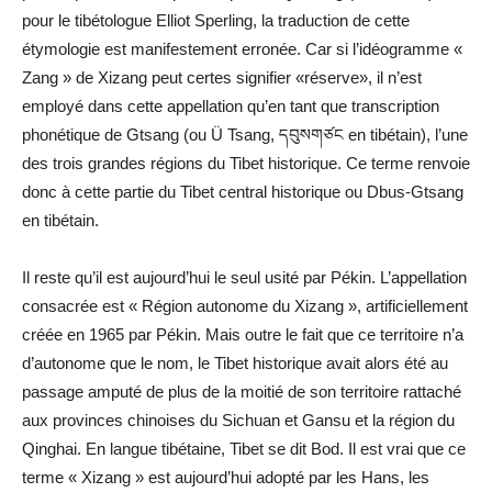
pour le tibétologue Elliot Sperling, la traduction de cette
étymologie est manifestement erronée. Car si l’idéogramme «
Zang » de Xizang peut certes signifier «réserve», il n’est
employé dans cette appellation qu’en tant que transcription
phonétique de Gtsang (ou Ü Tsang, དབུསགཙང en tibétain), l’une
des trois grandes régions du Tibet historique. Ce terme renvoie
donc à cette partie du Tibet central historique ou Dbus-Gtsang
en tibétain.
Il reste qu’il est aujourd’hui le seul usité par Pékin. L’appellation
consacrée est « Région autonome du Xizang », artificiellement
créée en 1965 par Pékin. Mais outre le fait que ce territoire n’a
d’autonome que le nom, le Tibet historique avait alors été au
passage amputé de plus de la moitié de son territoire rattaché
aux provinces chinoises du Sichuan et Gansu et la région du
Qinghai. En langue tibétaine, Tibet se dit Bod. Il est vrai que ce
terme « Xizang » est aujourd’hui adopté par les Hans, les