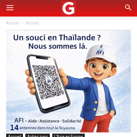
Accueil
Accueil
Accueil
Autres pays
L'Asie en Europe