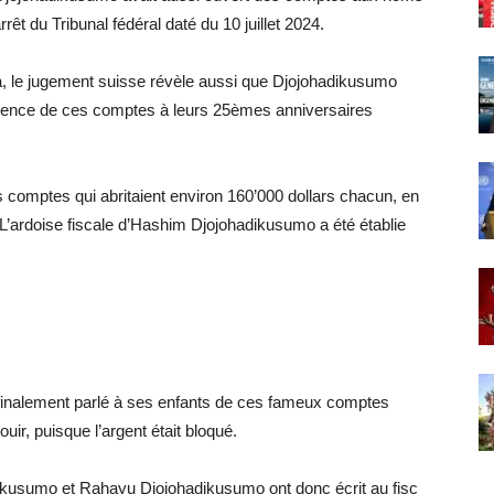
rrêt du Tribunal fédéral daté du 10 juillet 2024.
, le jugement suisse révèle aussi que Djojohadikusumo
istence de ces comptes à leurs 25èmes anniversaires
s comptes qui abritaient environ 160’000 dollars chacun, en
L’ardoise fiscale d’Hashim Djojohadikusumo a été établie
finalement parlé à ses enfants de ces fameux comptes
uir, puisque l’argent était bloqué.
ikusumo et Rahayu Djojohadikusumo ont donc écrit au fisc