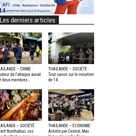
Les derniers articles
AÏLANDE – CRIME :
THAÏLANDE – SOCIÉTÉ :
auteur de l’attaque aurait
Tout savoir sur le meurtrier
é deux membres...
de 14...
AÏLANDE – SOCIÉTÉ :
THAÏLANDE – ÉCONOMIE :
ant Nonthaburi, ces
Acheté par Central, Max