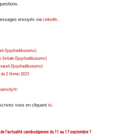
questions.
 messages envoyés via
LinkedIn
.
rawati Djojohadikusumo)
ito Setiaki Djojohadikusumo)
araswati Djojohadikusumo)
 du 2 février 2023
hamcity.fr/
crivez vous en cliquant
ici
.
 l’actualité cambodgienne du 11 au 17 septembre ?