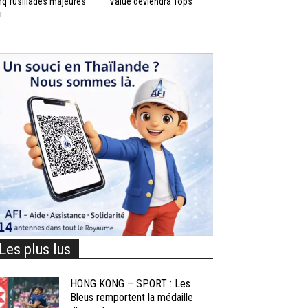
nq fusillades majeures
Value deviendra Tops
...
Les plus lus
HONG KONG – SPORT : Les
Bleus remportent la médaille