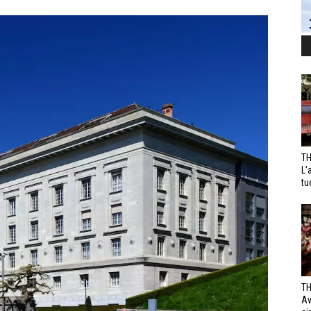
TH
L’
tu
TH
Av