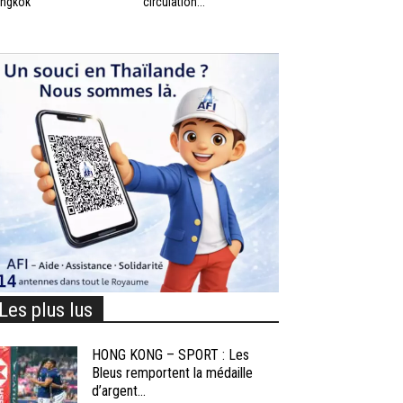
ngkok
circulation...
Les plus lus
HONG KONG – SPORT : Les
Bleus remportent la médaille
d’argent...