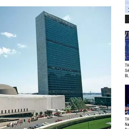
TH
Sé
BL
TH
Na