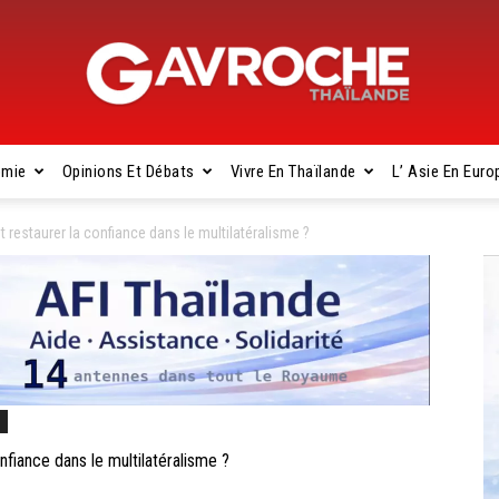
omie
Opinions Et Débats
Vivre En Thaïlande
L’ Asie En Euro
Gavroche
estaurer la confiance dans le multilatéralisme ?
Thaïlande
s
iance dans le multilatéralisme ?