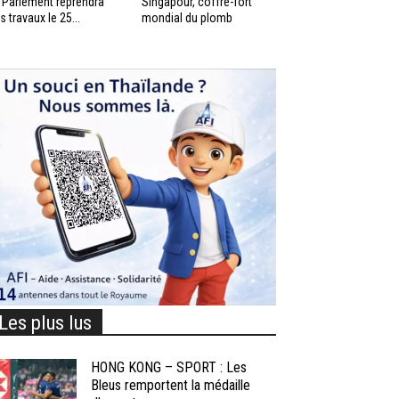
 Parlement reprendra
Singapour, coffre-fort
s travaux le 25...
mondial du plomb
Les plus lus
HONG KONG – SPORT : Les
Bleus remportent la médaille