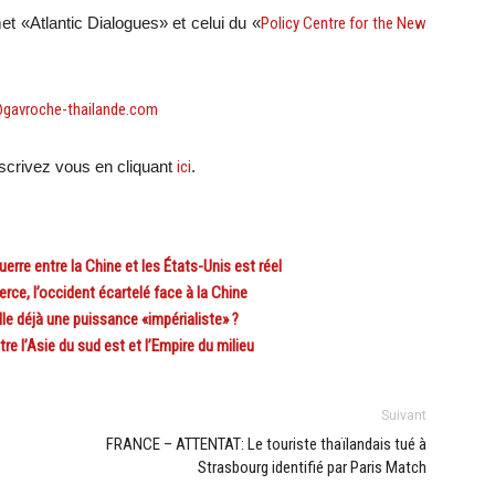
et «Atlantic Dialogues» et celui du «
Policy Centre for the New
@gavroche-thailande.com
crivez vous en cliquant
ici
.
erre entre la Chine et les États-Unis est réel
e, l’occident écartelé face à la Chine
e déjà une puissance «impérialiste» ?
e l’Asie du sud est et l’Empire du milieu
Suivant
FRANCE – ATTENTAT: Le touriste thaïlandais tué à
Strasbourg identifié par Paris Match