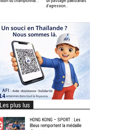
dium du championnat...
un passager pakistanais
d’agression...
Les plus lus
HONG KONG – SPORT : Les
Bleus remportent la médaille