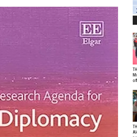
TH
Mi
off
TH
Al