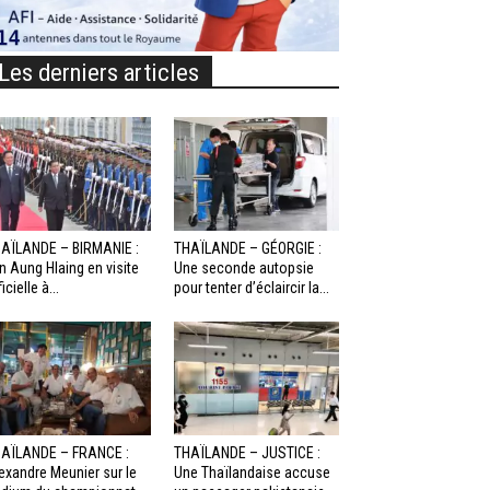
Les derniers articles
AÏLANDE – BIRMANIE :
THAÏLANDE – GÉORGIE :
n Aung Hlaing en visite
Une seconde autopsie
icielle à...
pour tenter d’éclaircir la...
AÏLANDE – FRANCE :
THAÏLANDE – JUSTICE :
exandre Meunier sur le
Une Thaïlandaise accuse