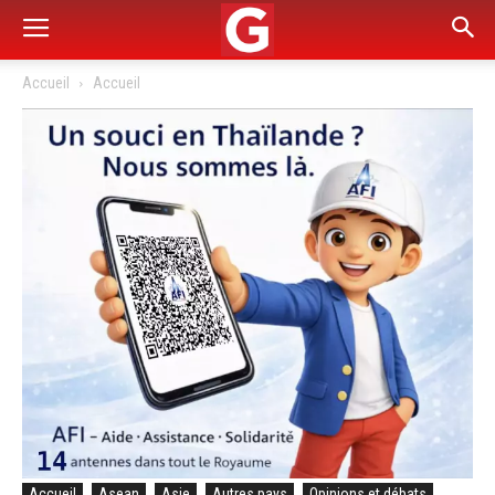
Accueil
Accueil
Accueil
Asean
Asie
Autres pays
Opinions et débats