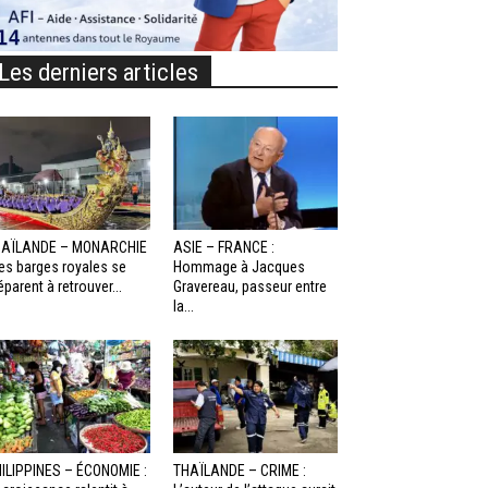
Les derniers articles
HAÏLANDE – MONARCHIE
ASIE – FRANCE :
Les barges royales se
Hommage à Jacques
éparent à retrouver...
Gravereau, passeur entre
la...
ILIPPINES – ÉCONOMIE :
THAÏLANDE – CRIME :