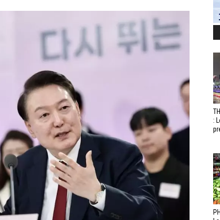
T
: 
pr
PH