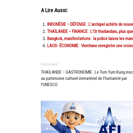
A Lire Aussi:
INDONÉSIE – DÉFENSE : L’archipel achète de nouv
THAÏLANDE – FINANCE : L’Or thaïlandais, plus que
Bangkok, manifestations : la police laisse les ma
LAOS- ÉCONOMIE : Vientiane enregistre une croi
Précédent
THAÏLANDE – GASTRONOMIE : Le Tom Yum Kung inscr
au patrimoine culturel immatériel de l’humanité par
l’UNESCO