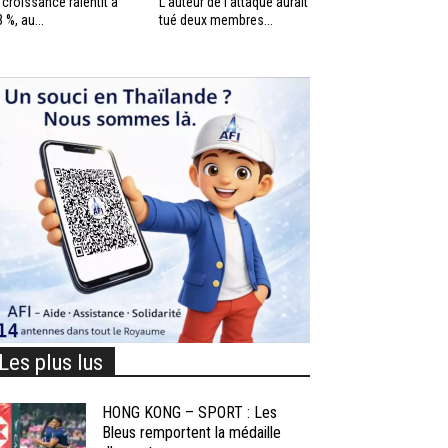
 croissance ralentit à
L’auteur de l’attaque aurait
3 %, au...
tué deux membres...
Les plus lus
HONG KONG – SPORT : Les
Bleus remportent la médaille