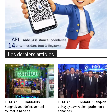
Les derniers articles
THAÏLANDE – CANNABIS :
THAÏLANDE – BIRMANIE : Bangkok
Bangkok veut définitivement
et Naypyidaw veulent porter leurs
tourner la page de...
échanges...