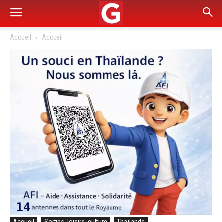
Accueil
Accueil
Accueil
Sorties, loisirs, culture
Thaïlande