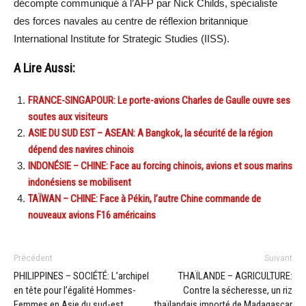
décompte communiqué à l’AFP par Nick Childs, spécialiste
des forces navales au centre de réflexion britannique
International Institute for Strategic Studies (IISS).
A Lire Aussi:
FRANCE-SINGAPOUR: Le porte-avions Charles de Gaulle ouvre ses
soutes aux visiteurs
ASIE DU SUD EST – ASEAN: A Bangkok, la sécurité de la région
dépend des navires chinois
INDONÉSIE – CHINE: Face au forcing chinois, avions et sous marins
indonésiens se mobilisent
TAÏWAN – CHINE: Face à Pékin, l’autre Chine commande de
nouveaux avions F16 américains
Précédent
Suivant
PHILIPPINES – SOCIÉTÉ: L’archipel
THAÏLANDE – AGRICULTURE:
en tête pour l’égalité Hommes-
Contre la sécheresse, un riz
Femmes en Asie du sud-est
thaïlandais importé de Madagascar