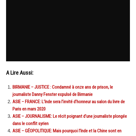
A Lire Aussi:
BIRMANIE – JUSTICE : Condamné à onze ans de prison, le
journaliste Danny Fenster expulsé de Birmanie
ASIE – FRANCE: L’Inde sera l’invité d’honneur au salon du livre de
Paris en mars 2020
ASIE – JOURNALISME: Le récit poignant d’une journaliste plongée
dans le conflit syrien
ASIE – GÉOPOLITIQUE: Mais pourquoi l’Inde et la Chine sont en