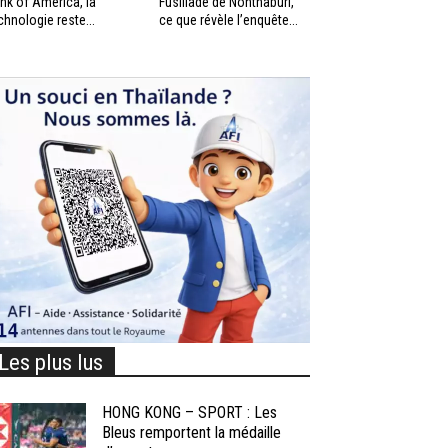
nk of America, la
Fusillade de Nonthaburi,
chnologie reste...
ce que révèle l’enquête...
Les plus lus
HONG KONG – SPORT : Les
Bleus remportent la médaille