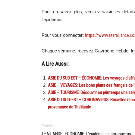
Pour en savoir plus, veuillez saisir les déta
l’épidémie.
Pour vous connecter:
https://www.staralliance.co
Chaque semaine, recevez Gavroche Hebdo. Ins
A Lire Aussi:
ASIE DU SUD EST – ÉCONOMIE: Les voyages d’affai
ASIE – VOYAGES: Les bons plans des français de l’
ASIE – TOURISME: Découvrir au printemps une sél
ASIE DU SUD-EST – CORONAVIRUS: Bruxelles recomm
provenance de Thaïlande
Précédent
THAÏLANDE- ÉCONOMIE: L’épidémie de coronavirus,