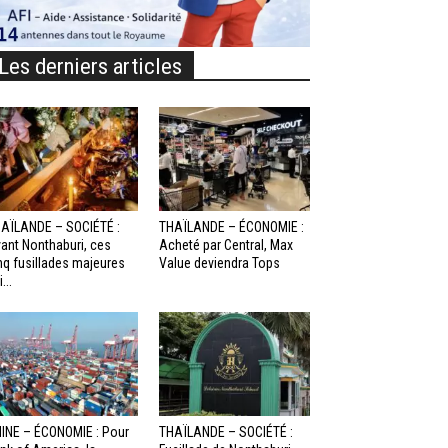
Les derniers articles
AÏLANDE – SOCIÉTÉ :
THAÏLANDE – ÉCONOMIE :
ant Nonthaburi, ces
Acheté par Central, Max
nq fusillades majeures
Value deviendra Tops
...
INE – ÉCONOMIE : Pour
THAÏLANDE – SOCIÉTÉ :