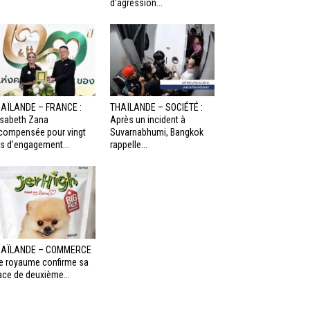
d’agression...
AÏLANDE – FRANCE :
THAÏLANDE – SOCIÉTÉ :
isabeth Zana
Après un incident à
compensée pour vingt
Suvarnabhumi, Bangkok
s d’engagement...
rappelle...
HAÏLANDE – COMMERCE
Le royaume confirme sa
ace de deuxième...