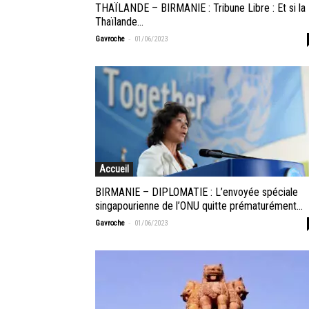
THAÏLANDE – BIRMANIE : Tribune Libre : Et si la
Thaïlande...
-
Gavroche
01/06/2023
Accueil
BIRMANIE – DIPLOMATIE : L’envoyée spéciale
singapourienne de l’ONU quitte prématurément...
-
Gavroche
01/06/2023