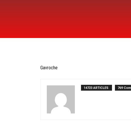
Gavroche
14723 ARTICLES
769 Com