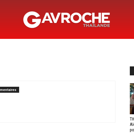
Gavroche
Thaïlande
mentaires
TH
Al
po