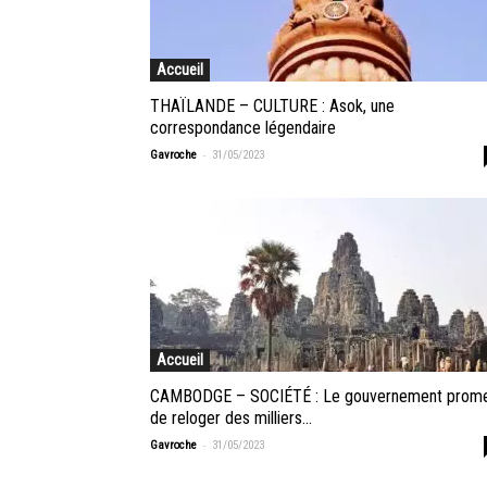
Accueil
THAÏLANDE – CULTURE : Asok, une
correspondance légendaire
-
Gavroche
31/05/2023
Accueil
CAMBODGE – SOCIÉTÉ : Le gouvernement prom
de reloger des milliers...
-
Gavroche
31/05/2023