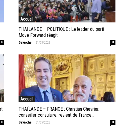
Accueil
THAÏLANDE – POLITIQUE : Le leader du parti
Move Forward réagit...
-
0
Gavroche
31/05/2023
0
Accueil
et
THAÏLANDE – FRANCE : Christian Chevrier,
conseiller consulaire, revient de France...
-
0
Gavroche
31/05/2023
0