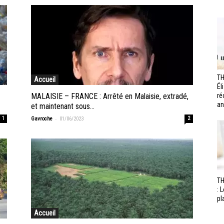
TH
Accueil
Él
MALAISIE – FRANCE : Arrêté en Malaisie, extradé,
ré
an
et maintenant sous...
-
1
Gavroche
01/06/2023
2
T
: 
pl
Accueil