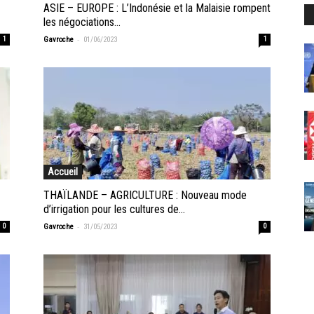
ASIE – EUROPE : L’Indonésie et la Malaisie rompent
les négociations...
-
1
Gavroche
01/06/2023
1
Accueil
THAÏLANDE – AGRICULTURE : Nouveau mode
d’irrigation pour les cultures de...
-
0
Gavroche
31/05/2023
0