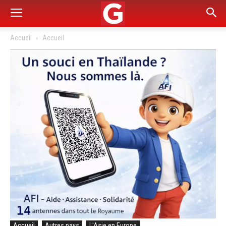
Accueil
Accueil
Accueil
Autres pays
L'Asie en Europe