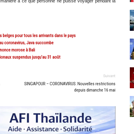
 manière à ce que personne ne puisse voyager pendant la
belges pour tous les arrivants dans le pays
u coronavirus, Java succombe
nonce morose à Bali
ionaux suspendus jusqu’au 31 août
Suivant
à
SINGAPOUR – CORONAVIRUS: Nouvelles restrictions
depuis dimanche 16 mai