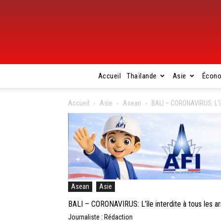
Accueil
Thaïlande
Asie
Écon
Accueil
Asie
Asean
BALI – CORONAVIRUS: L’île
Asean
Asie
BALI – CORONAVIRUS: L’île interdite à tous les ar
Journaliste : Rédaction