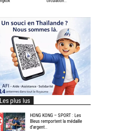
ngkok
circulation...
Les plus lus
HONG KONG – SPORT : Les
Bleus remportent la médaille
d’argent...