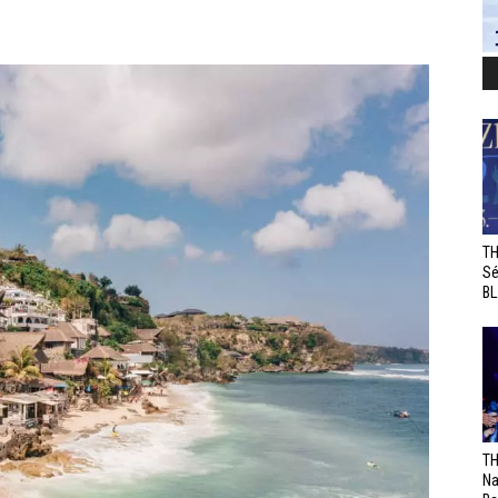
TH
Sé
BL
TH
Na