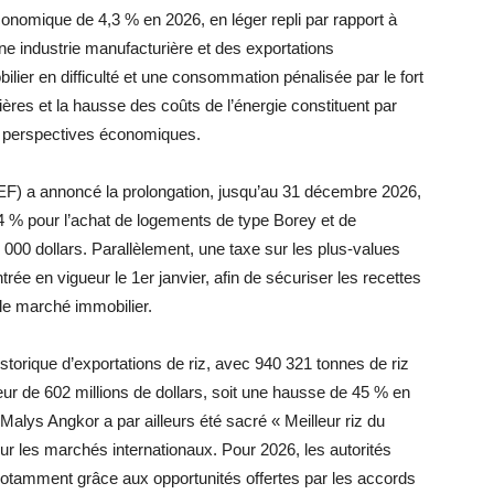
nomique de 4,3 % en 2026, en léger repli par rapport à
ne industrie manufacturière et des exportations
ier en difficulté et une consommation pénalisée par le fort
res et la hausse des coûts de l’énergie constituent par
es perspectives économiques.
EF) a annoncé la prolongation, jusqu’au 31 décembre 2026,
 4 % pour l’achat de logements de type Borey et de
00 dollars. Parallèlement, une taxe sur les plus-values
rée en vigueur le 1er janvier, afin de sécuriser les recettes
r le marché immobilier.
torique d’exportations de riz, avec 940 321 tonnes de riz
leur de 602 millions de dollars, soit une hausse de 45 % en
Malys Angkor a par ailleurs été sacré « Meilleur riz du
ur les marchés internationaux. Pour 2026, les autorités
 notamment grâce aux opportunités offertes par les accords