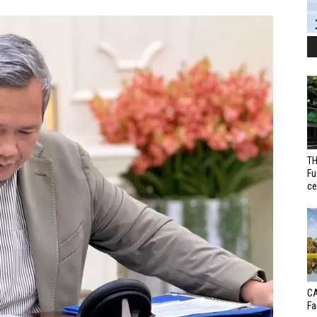
TH
Fu
ce
CA
Fa